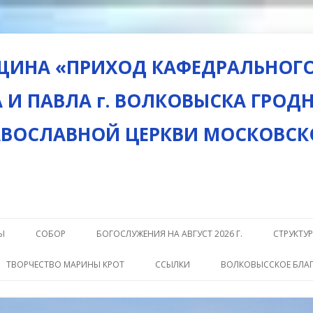
ЩИНА «ПРИХОД КАФЕДРАЛЬНОГО
 И ПАВЛА г. ВОЛКОВЫСКА ГРОД
АВОСЛАВНОЙ ЦЕРКВИ МОСКОВСК
Перейти
к
Ы
СОБОР
БОГОСЛУЖЕНИЯ НА АВГУСТ 2026 Г.
СТРУКТУ
содержимому
ДУХОВЕНСТВО
ХОР
ТВОРЧЕСТВО МАРИНЫ КРОТ
ССЫЛКИ
ВОЛКОВЫССКОЕ БЛА
РАСПОРЯДОК РАБОТЫ СОБОРА
БИБЛИО