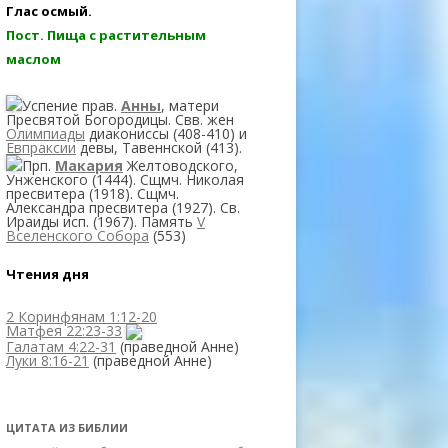
Глас осмый.
Пост. Пища с растительным
маслом
Успение прав.
Анны
, матери
Пресвятой Богородицы. Свв. жен
Олимпиады
диакониссы (408-410) и
Евпраксии
девы, Тавеннской (413).
Прп.
Макария
Желтоводского,
Унженского (1444). Сщмч. Николая
пресвитера (1918). Сщмч.
Александра пресвитера (1927). Св.
Ираиды исп. (1967). Память
V
Вселенского Собора
(553)
Чтения дня
2 Коринфянам 1:12-20
Матфея 22:23-33
Галатам 4:22-31
(праведной Анне)
Луки 8:16-21
(праведной Анне)
ЦИТАТА ИЗ БИБЛИИ