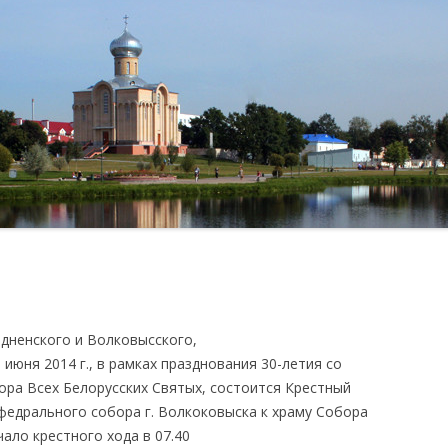
ИЗДАТЕ
КАТЕХИ
КЛУБ Д
дненского и Волковысского,
юня 2014 г., в рамках празднования 30-летия со
ора Всех Белорусских Святых, состоится Крестный
федрального собора г. Волкоковыска к храму Собора
чало крестного хода в 07.40