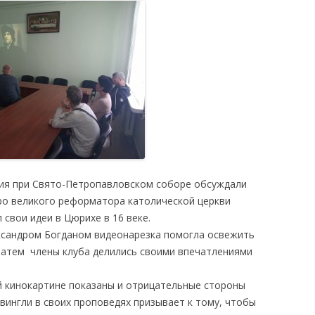
ния при Свято-Петропавловском соборе обсуждали
ро великого реформатора католической церкви
 свои идеи в Цюрихе в 16 веке.
ксандром Богданом видеонарезка помогла освежить
Затем члены клуба делились своими впечатлениями
й кинокартине показаны и отрицательные стороны
вингли в своих проповедях призывает к тому, чтобы