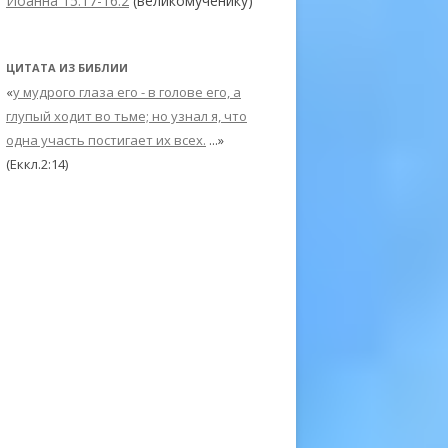
Иоанна 15:17-16:2
(великомученику)
ЦИТАТА ИЗ БИБЛИИ
«
у мудрого глаза его - в голове его, а
глупый ходит во тьме; но узнал я, что
одна участь постигает их всех.
...»
(Еккл.2:14)