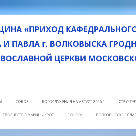
ЩИНА «ПРИХОД КАФЕДРАЛЬНОГО
 И ПАВЛА г. ВОЛКОВЫСКА ГРОД
АВОСЛАВНОЙ ЦЕРКВИ МОСКОВСК
Перейти
к
Ы
СОБОР
БОГОСЛУЖЕНИЯ НА АВГУСТ 2026 Г.
СТРУКТУ
содержимому
ДУХОВЕНСТВО
ХОР
ТВОРЧЕСТВО МАРИНЫ КРОТ
ССЫЛКИ
ВОЛКОВЫССКОЕ БЛА
РАСПОРЯДОК РАБОТЫ СОБОРА
БИБЛИО