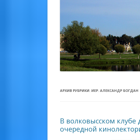
АРХИВ РУБРИКИ:
ИЕР. АЛЕКСАНДР БОГДАН
В волковысском клубе 
очередной кинолектор