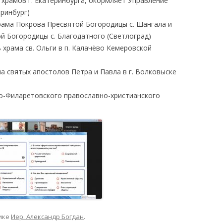
 храмов г. Екатеринбурга, окормляет Управление
ринбург)
рама Покрова Пресвятой Богородицы с. Шангала и
й Богородицы с. Благодатного (Светлоград)
 храма св. Ольги в п. Калачëво Кемеровской
ма святых апостолов Петра и Павла в г. Волковыске
то-Филаретовского православно-христианского
ике
Иер. Александр Богдан
.