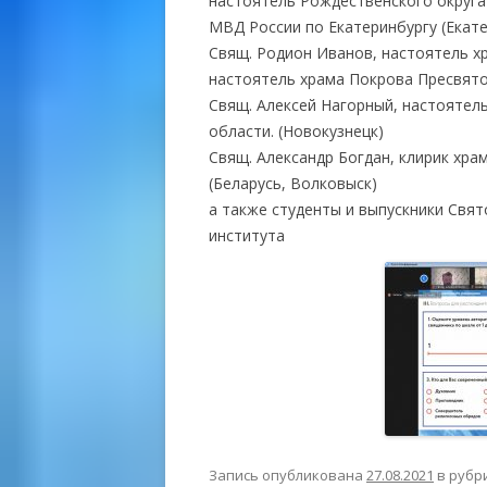
настоятель Рождественского округа
МВД России по Екатеринбургу (Екате
Свящ. Родион Иванов, настоятель х
настоятель храма Покрова Пресвято
Свящ. Алексей Нагорный, настоятель
области. (Новокузнецк)
Свящ. Александр Богдан, клирик хра
(Беларусь, Волковыск)
а также студенты и выпускники Свя
института
Запись опубликована
27.08.2021
в рубр