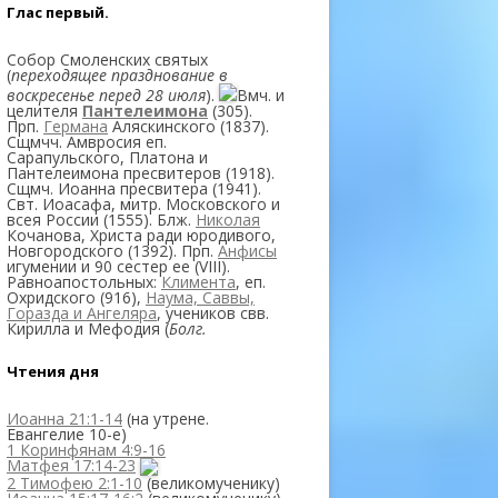
Глас первый.
Собор Смоленских святых
(
переходящее празднование в
воскресенье перед 28 июля
).
Вмч. и
целителя
Пантелеимона
(305).
Прп.
Германа
Аляскинского (1837).
Сщмчч. Амвросия еп.
Сарапульского, Платона и
Пантелеимона пресвитеров (1918).
Сщмч. Иоанна пресвитера (1941).
Свт. Иоасафа, митр. Московского и
всея России (1555). Блж.
Николая
Кочанова, Христа ради юродивого,
Новгородского (1392). Прп.
Анфисы
игумении и 90 сестер ее (VIII).
Равноапостольных:
Климента
, еп.
Охридского (916),
Наума, Саввы,
Горазда и Ангеляра
, учеников свв.
Кирилла и Мефодия (
Болг.
Чтения дня
Иоанна 21:1-14
(на утрене.
Евангелие 10-e)
1 Коринфянам 4:9-16
Матфея 17:14-23
2 Тимофею 2:1-10
(великомученику)