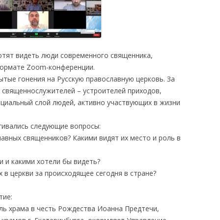
хотят видеть люди современного священника,
 формате Zoom-конференции.
ытые гонения на Русскую православную церковь. За
 священнослужителей – устроителей приходов,
оциальный слой людей, активно участвующих в жизни
агивались следующие вопросы:
авных священников? Какими видят их место и роль в
и и какими хотели бы видеть?
 в церкви за происходящее сегодня в стране?
тие:
ель храма в честь Рождества Иоанна Предтечи,