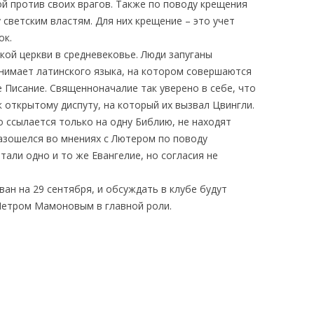
ной против своих врагов. Также по поводу крещения
 светским властям. Для них крещение – это учет
ок.
кой церкви в средневековье. Люди запуганы
онимает латинского языка, на котором совершаются
 Писание. Священноначалие так уверено в себе, что
 открытому диспуту, на который их вызвал Цвингли.
о ссылается только на одну Библию, не находят
азошелся во мнениях с Лютером по поводу
тали одно и то же Евангелие, но согласия не
ан на 29 сентября, и обсуждать в клубе будут
Петром Мамоновым в главной роли.