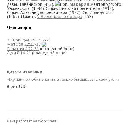
девы, Тавеннской (413).
Прп.
Макария
Желтоводского,
Унженского (1444). Сщмч. Николая пресвитера (1918).
Сщмч. Александра пресвитера (1927). Св. Ираиды исп.
(1967). Память
V Вселенского Собора
(553)
Чтения дня
2 Коринфянам 1:12-20
Матфея 22:23-33
Галатам 4:22-31
(праведной Анне)
Луки 8:16-21
(праведной Анне)
ЦИТАТА ИЗ БИБЛИИ
«
Глупый не любит знания, а только бы выказать свой ум.
...»
(Прит.18:2)
Сайт работает на WordPress