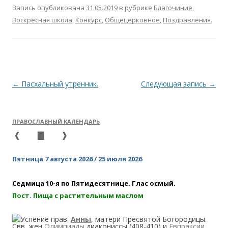
Запись опубликована
31.05.2019
в рубрике
Благочиние
,
Воскресная школа
,
Конкурс
,
Общецерковное
,
Поздравления
.
Навигация
←
Пасхальный утренник.
Следующая запись
→
по
записям
ПРАВОСЛАВНЫЙ КАЛЕНДАРЬ
❰
▇
❱
Пятница 7 августа 2026 / 25 июля 2026
Седмица 10-я по Пятидесятнице. Глас осмый.
Пост. Пища с растительным маслом
Успение прав.
Анны
, матери Пресвятой Богородицы.
Свв. жен
Олимпиады
диакониссы (408-410) и
Евпраксии